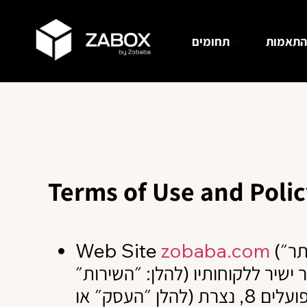
התאמות
תחומים
Terms of Use and Poli
Web Site
zobaba.com
(להלן: ״האתר״) הינו אתר ברשת האינטרנט, המספק שרות של תוכנה לניהול חדרי כושר
ישיר ללקוחותיו (להלן: ״השירות״
או ״השירותים״). בעלי האתר ומפעילו הינו העסק טרבון שמשרדה רשום ברח׳ הפועלים 8, נצרת (להלן ״העסק״ או