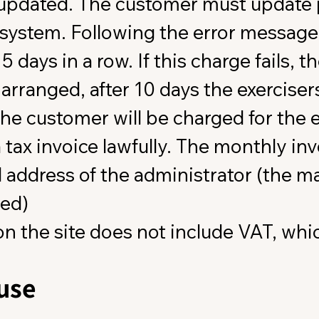
 updated. The customer must update p
stem. Following the error message afte
 5 days in a row. If this charge fails, 
arranged, after 10 days the exercisers
 customer will be charged for the ex
ax invoice lawfully. The monthly invo
il address of the administrator (the ma
ted)
on the site does not include VAT, whi
 use